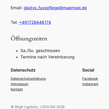
Email:
gladys_fusspflege
@maemsel.de
Tel:
+491728446174
Öffnungszeiten
Sa./So. geschlossen
Termine nach Vereinbarung
Datenschutz
Social
Datenschutzerklärung
Facebook
Impressum
Instagram
Kontakt
© Birgit Ligotzky, LIGOLINE 2026