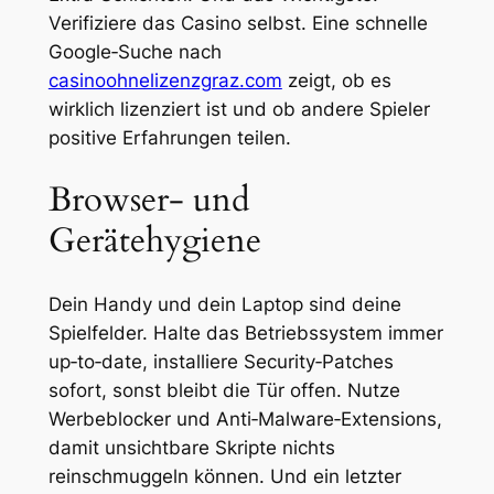
Verifiziere das Casino selbst. Eine schnelle
Google‑Suche nach
casinoohnelizenzgraz.com
zeigt, ob es
wirklich lizenziert ist und ob andere Spieler
positive Erfahrungen teilen.
Browser- und
Gerätehygiene
Dein Handy und dein Laptop sind deine
Spielfelder. Halte das Betriebssystem immer
up‑to‑date, installiere Security‑Patches
sofort, sonst bleibt die Tür offen. Nutze
Werbeblocker und Anti‑Malware‑Extensions,
damit unsichtbare Skripte nichts
reinschmuggeln können. Und ein letzter